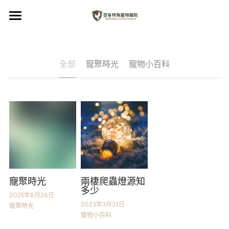
×
部落格分類
主頁
寵聚時光
關於我們
全部
寵聚時光
寵物小百科
寵物小百科
寵物晶片登記站
寵物小百科
寵聚時光
寵聚時光
兩棲爬蟲燈源知
LINE
多少
2025年8月26日
·
2023年3月31日
·
寵聚時光
寵物小百科