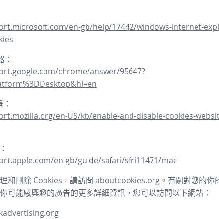
ort.microsoft.com/en-gb/help/17442/windows-internet-expl
kies
覽器：
port.google.com/chrome/answer/95647?
latform%3DDesktop&hl=en
覽器：
ort.mozilla.org/en-US/kb/enable-and-disable-cookies-websit
器：
ort.apple.com/en-gb/guide/safari/sfri11471/mac
和刪除 Cookies，請訪問 aboutcookies.org。有關對您
你可能感興趣的廣告的更多詳細資訊，您可以訪問以下網站：
advertising.org