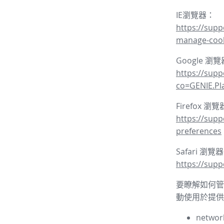
IE瀏覽器：
https://supp
manage-coo
Google 瀏
https://sup
co=GENIE.P
Firefox 瀏
https://supp
preferences
Safari 瀏覽
https://supp
要瞭解如何管理
動使用於提供
network